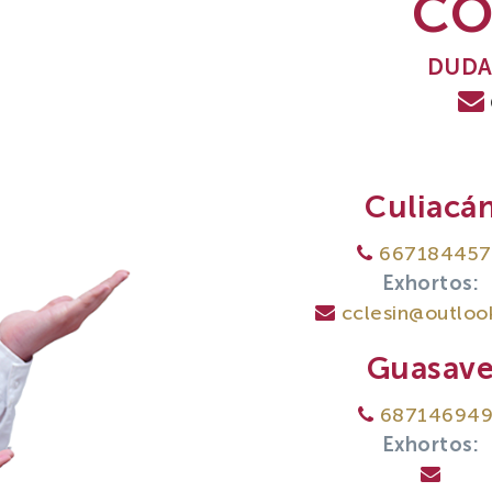
CO
DUDA
Culiacá
667184457
Exhortos:
cclesin@outlo
Guasav
687146949
Exhortos: