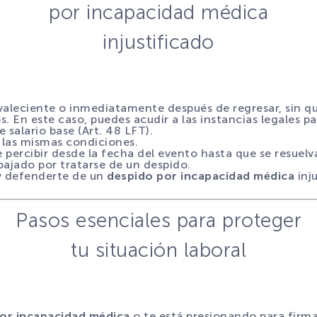
por incapacidad médica
injustificado
nvaleciente o inmediatamente después de regresar, sin q
 En este caso, puedes acudir a las instancias legales par
 salario base (Art. 48 LFT).
o las mismas condiciones.
 percibir desde la fecha del evento hasta que se resuelva 
bajado por tratarse de un despido.
 y defenderte de un
despido por incapacidad médica
inju
Pasos esenciales para proteger
tu situación laboral
or incapacidad médica
o te está presionando para firma