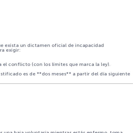
ue exista un dictamen oficial de incapacidad
a exigir:
el conflicto (con los límites que marca la ley).
stificado es de **dos meses** a partir del día siguiente
r una baja voluntaria mientras estás enfermo, toma