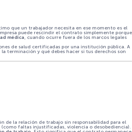
timo que un trabajador necesita en ese momento es el
empresa puede rescindir el contrato simplemente porque
dad médica
, cuando ocurre fuera de los marcos legales
nes de salud certificadas por una institución pública. A
 la terminación y qué debes hacer si tus derechos son
 de la relación de trabajo sin responsabilidad para el
 (como faltas injustificadas, violencia o desobediencia).
ón de trabajo
. Esto significa que el contrato permanece