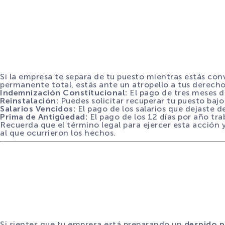
Si la empresa te separa de tu puesto mientras estás co
permanente total, estás ante un atropello a tus derechos.
Indemnización Constitucional:
El pago de tres meses de
Reinstalación:
Puedes solicitar recuperar tu puesto baj
Salarios Vencidos:
El pago de los salarios que dejaste de
Prima de Antigüedad:
El pago de los 12 días por año tra
Recuerda que el término legal para ejercer esta acción
al que ocurrieron los hechos.
Si sientes que tu empresa está preparando un
despido p