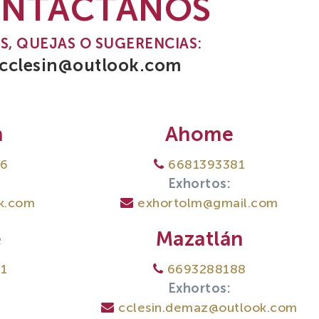
NTÁCTANOS
S, QUEJAS O SUGERENCIAS:
cclesin@outlook.com
n
Ahome
6
6681393381
Exhortos:
ok.com
exhortolm@gmail.com
e
Mazatlán
1
6693288188
Exhortos:
cclesin.demaz@outlook.com